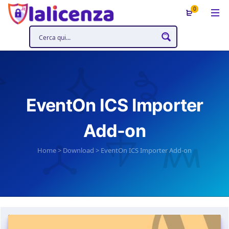
0
EventOn ICS Importer
Add-on
Home
>
Download
>
EventOn ICS Importer Add-on