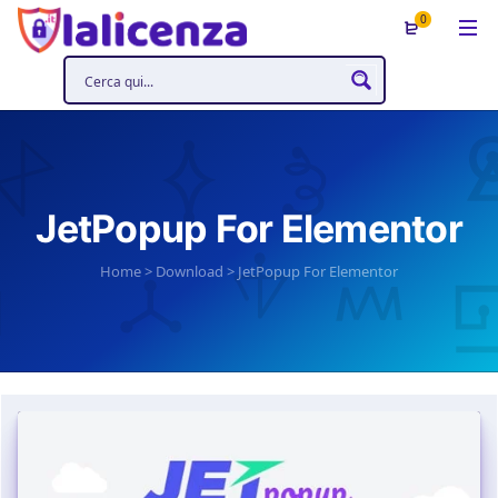
0
JetPopup For Elementor
Home
>
Download
>
JetPopup For Elementor