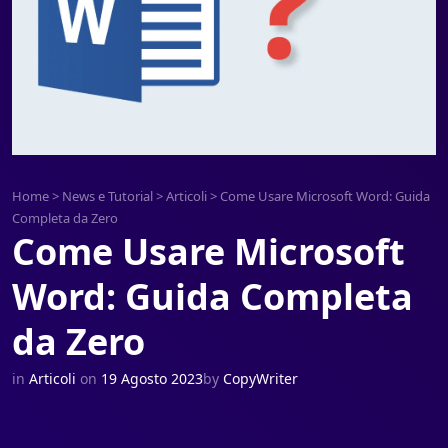
Home
>
News e Tutorial
>
Articoli
>
Come Usare Microsoft Word: Guida
Completa da Zero
Come Usare Microsoft
Word: Guida Completa
da Zero
in
Articoli
on
19 Agosto 2023
by
CopyWriter