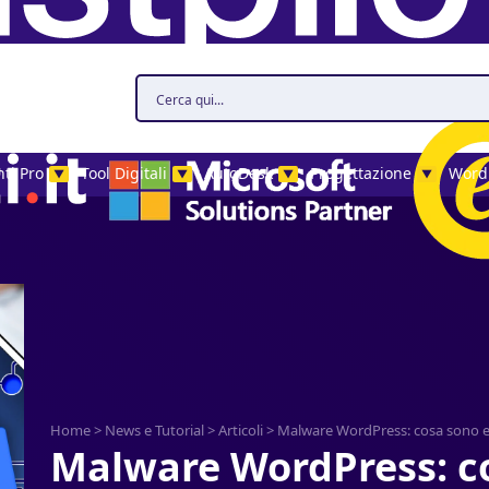
ti Pro
Tool Digitali
AutoDesk
Progettazione
Word
▼
▼
▼
▼
Home
>
News e Tutorial
>
Articoli
>
Malware WordPress: cosa sono e
Malware WordPress: c