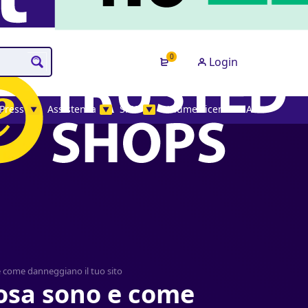
0
Login
Press
Assistenza
SMS
Volume License MAK
▼
▼
▼
 come danneggiano il tuo sito
osa sono e come