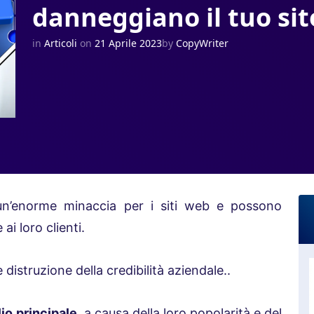
danneggiano il tuo sit
in
Articoli
on
21 Aprile 2023
by
CopyWriter
un’enorme minaccia per i siti web e possono
ai loro clienti.
 distruzione della credibilità aziendale..
lio principale
, a causa della loro popolarità e del