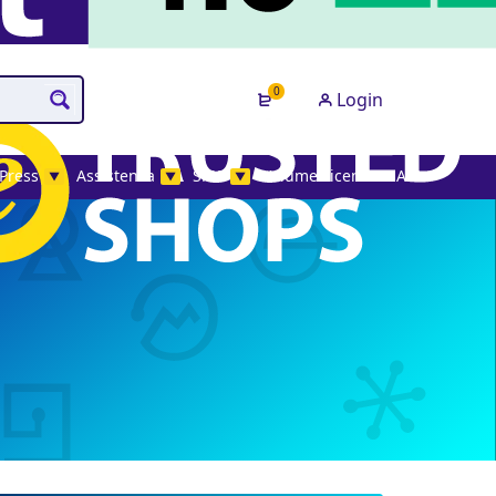
0
Login
Press
Assistenza
SMS
Volume License MAK
▼
▼
▼