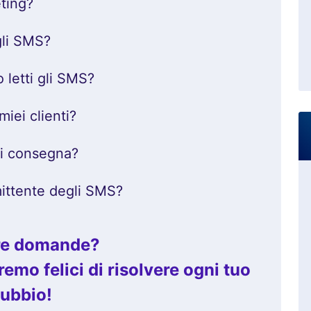
ting?
gli SMS?
letti gli SMS?
iei clienti?
di consegna?
mittente degli SMS?
tre domande?
emo felici di risolvere ogni tuo
ubbio!