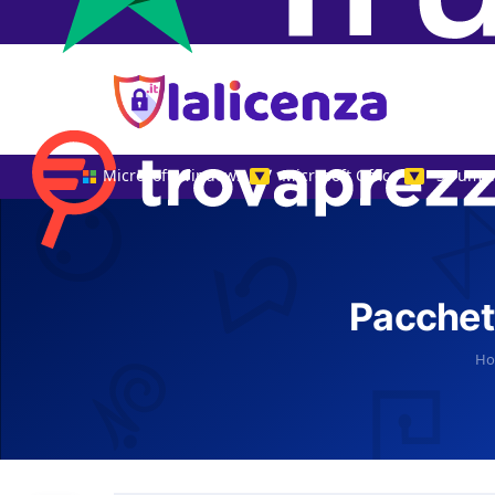
Microsoft Windows
Microsoft Office
Strumen
▼
▼
Pacchett
H