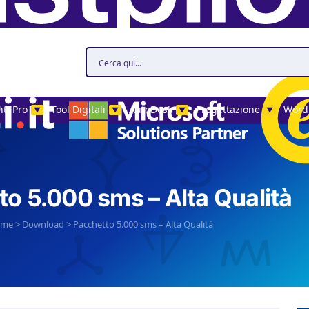
ti Pro
Tool Digitali
AutoDesk
Progettazione
Word
▼
▼
▼
▼
o 5.000 sms – Alta Qualità
ome
>
Download
>
Pacchetto 5.000 sms – Alta Qualità