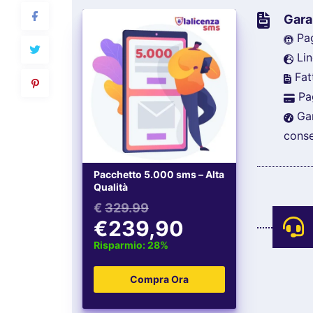
Gara
Pag
Lin
Fat
Pag
Gar
cons
Pacchetto 5.000 sms – Alta
Qualità
€
329.99
€239,90
Risparmio: 28%