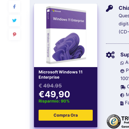
Chia
Ques
digi
(CD
Su
As
P
Microsoft Windows 11
Enterprise
100
€
494.95
C
€49,90
Mu
Risparmio: 90%
Fa