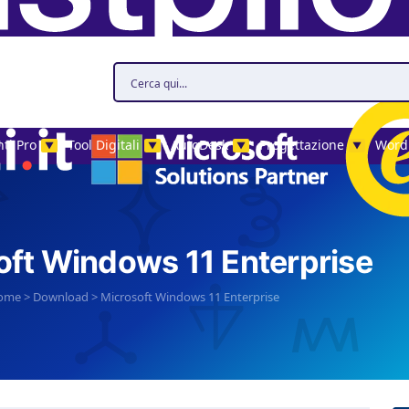
ti Pro
Tool Digitali
AutoDesk
Progettazione
Word
▼
▼
▼
▼
oft Windows 11 Enterprise
ome
>
Download
>
Microsoft Windows 11 Enterprise