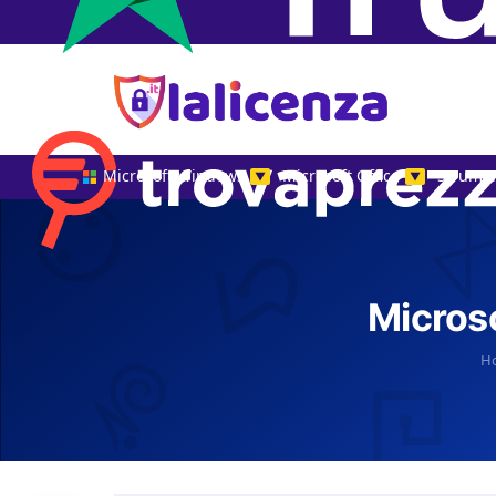
Microsoft Windows
Microsoft Office
Strumen
▼
▼
Micros
H