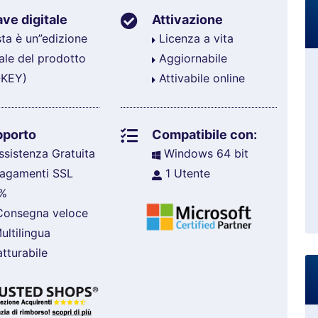
ve digitale
Attivazione
ta è un”edizione
Licenza a vita
tale del prodotto
Aggiornabile
-KEY)
Attivabile online
pporto
Compatibile con:
sistenza Gratuita
Windows 64 bit
agamenti SSL
1 Utente
%
onsegna veloce
ltilingua
tturabile