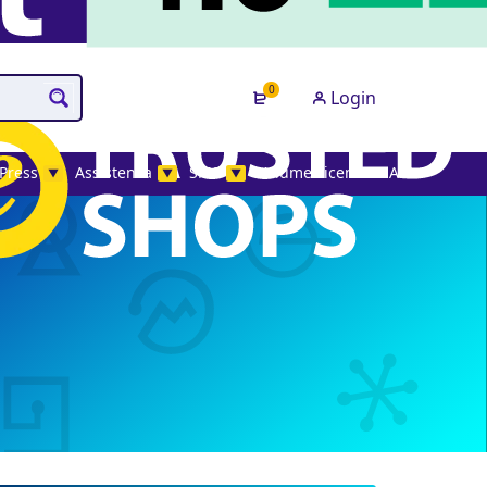
0
Login
Press
Assistenza
SMS
Volume License MAK
▼
▼
▼