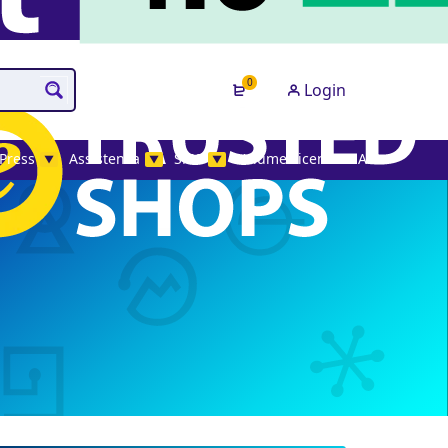
0
Login
Press
Assistenza
SMS
Volume License MAK
▼
▼
▼