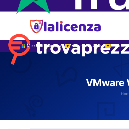
Microsoft Windows
Microsoft Office
Strumen
▼
▼
VMware W
Ho