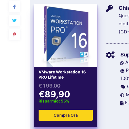
Chia
Ques
digi
(CD
Su
As
P
VMware Workstation 16
PRO Lifetime
100
€
199.00
C
€89,90
Mu
Risparmio: 55%
Fa