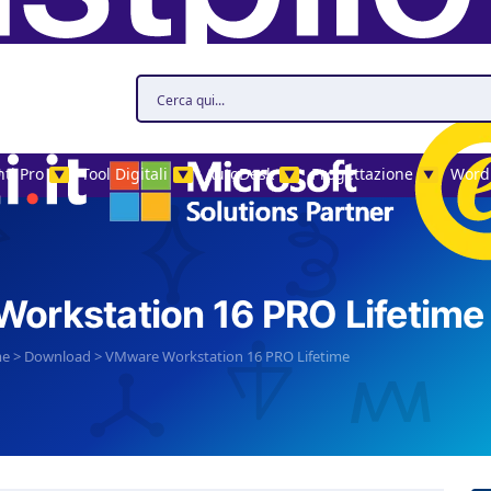
ti Pro
Tool Digitali
AutoDesk
Progettazione
Word
▼
▼
▼
▼
orkstation 16 PRO Lifetime
me
>
Download
>
VMware Workstation 16 PRO Lifetime