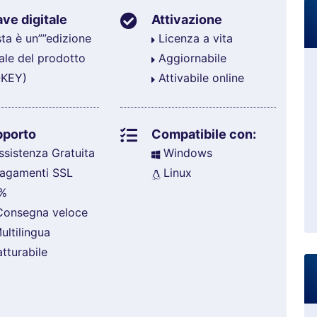
ve digitale
Attivazione
ta è un””edizione
Licenza a vita
tale del prodotto
Aggiornabile
-KEY)
Attivabile online
pporto
Compatibile con:
sistenza Gratuita
Windows
agamenti SSL
Linux
%
onsegna veloce
ltilingua
tturabile