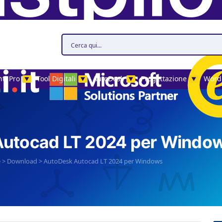
ti Pro
Tool Digitali
AutoDesk
Progettazione
Word
▼
▼
▼
▼
utocad LT 2024 per Windo
e
>
Download
>
AutoDesk Autocad LT 2024 per Windows