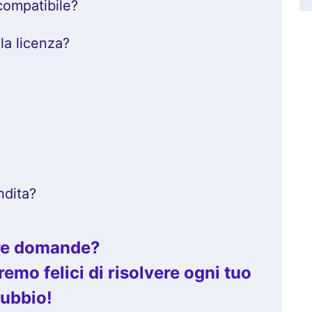
compatibile?
 la licenza?
ndita?
tre domande?
emo felici di risolvere ogni tuo
ubbio!