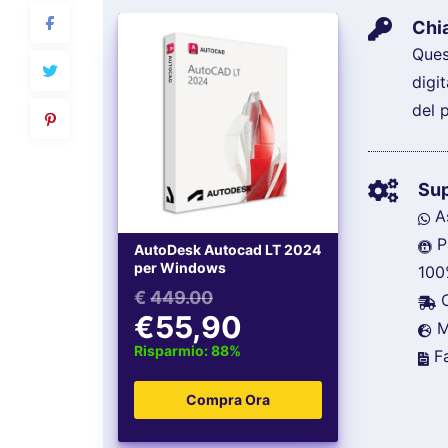
Chia
Ques
digi
del 
Su
As
P
AutoDesk Autocad LT 2024
per Windows
100
€
449.00
C
€55,90
Mu
Risparmio: 88%
Fa