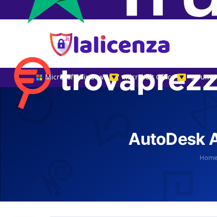
Microsoft Windows
Microsoft Office
Strumen
▼
▼
AutoDesk A
Hom