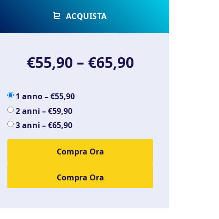
ACQUISTA
€55,90
–
€65,90
1 anno
–
€55,90
2 anni
–
€59,90
3 anni
–
€65,90
Compra Ora