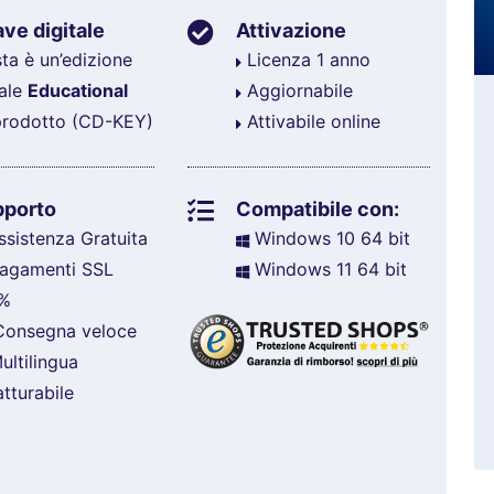
ve digitale
Attivazione
ta è un’edizione
Licenza 1 anno
tale
Educational
Aggiornabile
prodotto (CD-KEY)
Attivabile online
pporto
Compatibile con:
sistenza Gratuita
Windows 10 64 bit
agamenti SSL
Windows 11 64 bit
%
onsegna veloce
ltilingua
tturabile