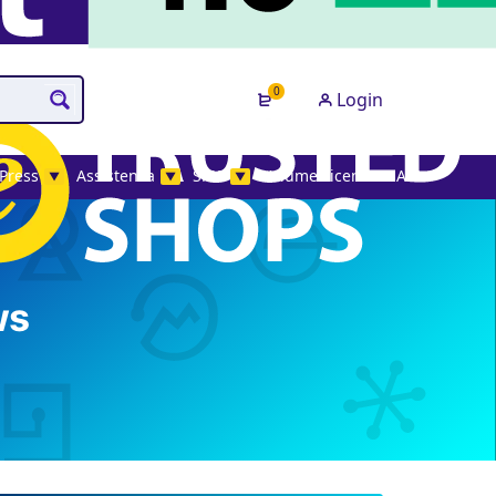
0
Login
Press
Assistenza
SMS
Volume License MAK
▼
▼
▼
ws