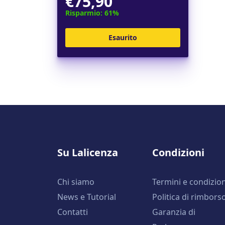
€75,90
Risparmio: 61%
Esaurito
Su Lalicenza
Condizioni
Chi siamo
Termini e condizion
News e Tutorial
Politica di rimbors
Contatti
Garanzia di