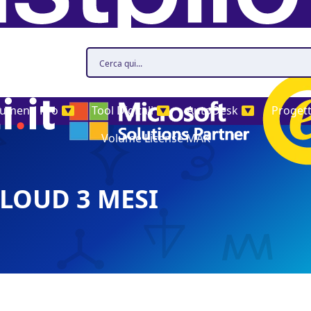
rumenti Pro
Tool Digitali
AutoDesk
Proget
▼
▼
▼
Volume License MAK
LOUD 3 MESI