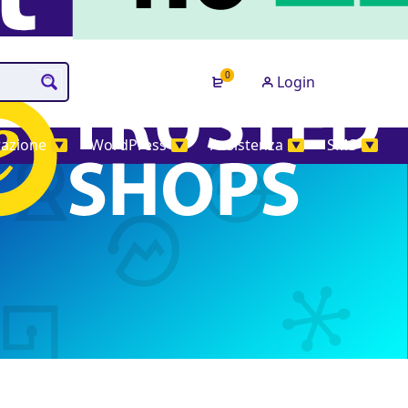
0
Login
tazione
WordPress
Assistenza
SMS
▼
▼
▼
▼