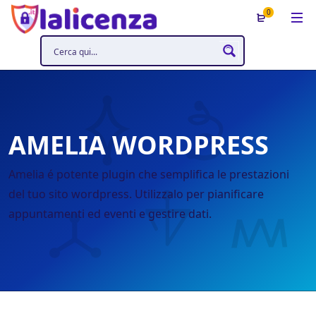
0
AMELIA WORDPRESS
Amelia é potente plugin che semplifica le prestazioni
del tuo sito wordpress. Utilizzalo per pianificare
appuntamenti ed eventi e gestire dati.