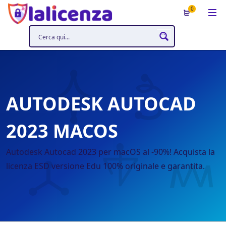
0
AUTODESK AUTOCAD
2023 MACOS
Autodesk Autocad 2023 per macOS al -90%! Acquista la
licenza ESD versione Edu 100% originale e garantita.