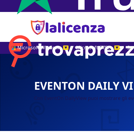
Microsoft Windows
Microsoft Office
St
▼
▼
EVENTON DAILY V
Con EventOn DailyView puoi mostrare gli eve