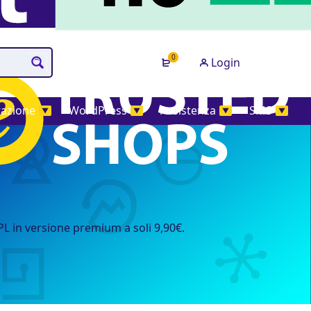
0
Login
tazione
WordPress
Assistenza
SMS
▼
▼
▼
▼
PL in versione premium a soli 9,90€.