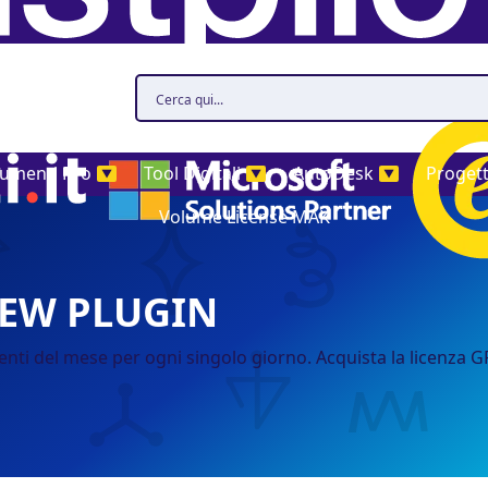
rumenti Pro
Tool Digitali
AutoDesk
Proget
▼
▼
▼
Volume License MAK
IEW PLUGIN
nti del mese per ogni singolo giorno. Acquista la licenza G