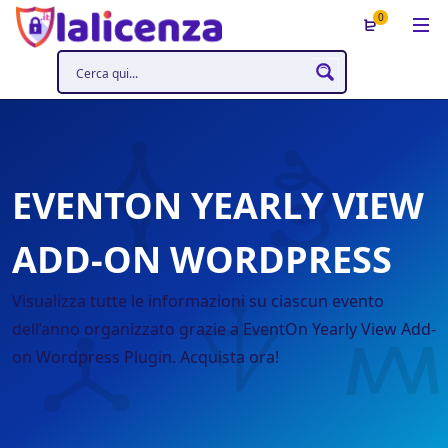
0
EVENTON YEARLY VIEW
ADD-ON WORDPRESS
Visualizza tutte le informazioni su ciascun evento
dell’anno organizzato grazie a EventOn Yearly View Add-
on Wordpress Plugin. Acquista ora!