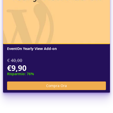
EventOn Yearly View Add-on
€
40,00
€9,90
Risparmio: 76%