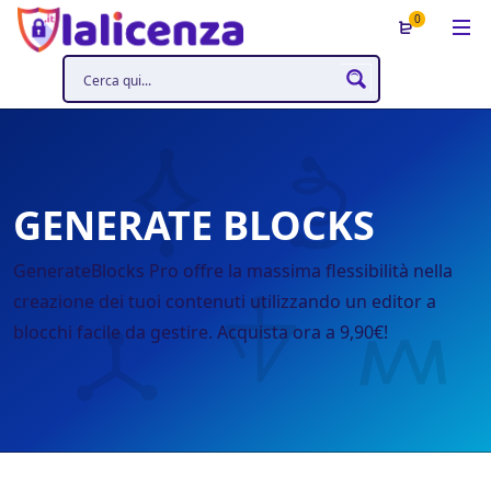
0
GENERATE BLOCKS
GenerateBlocks Pro offre la massima flessibilità nella
creazione dei tuoi contenuti utilizzando un editor a
blocchi facile da gestire. Acquista ora a 9,90€!