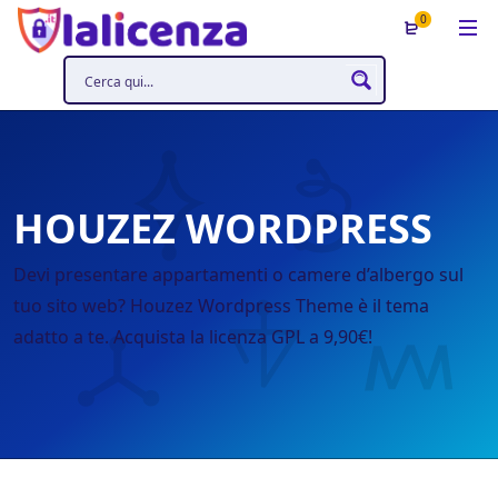
0
HOUZEZ WORDPRESS
Devi presentare appartamenti o camere d’albergo sul
tuo sito web? Houzez Wordpress Theme è il tema
adatto a te. Acquista la licenza GPL a 9,90€!