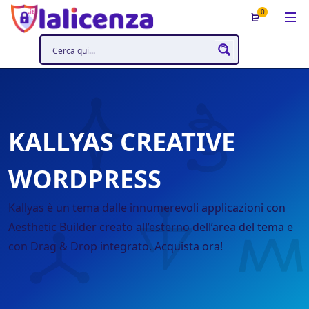
0
KALLYAS CREATIVE
WORDPRESS
Kallyas è un tema dalle innumerevoli applicazioni con
Aesthetic Builder creato all’esterno dell’area del tema e
con Drag & Drop integrato. Acquista ora!