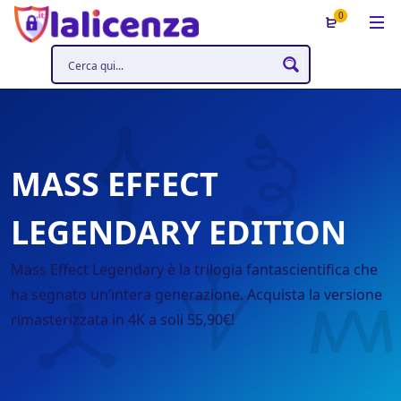
0
MASS EFFECT
LEGENDARY EDITION
Mass Effect Legendary è la trilogia fantascientifica che
ha segnato un’intera generazione. Acquista la versione
rimasterizzata in 4K a soli 55,90€!