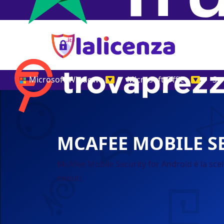
Microsoft Windows
Microsoft Office
St
▼
▼
MCAFEE MOBILE S
McAfee Mobile Security for Android è la scel
minuti