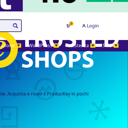
0
Login
tazione
WordPress
Assistenza
SMS
▼
▼
▼
▼
e. Acquista e ricevi il ProducKey in pochi