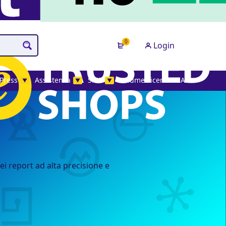
0
Login
Press
Assistenza
SMS
Volume License MAK
▼
▼
▼
i report ad alta precisione e