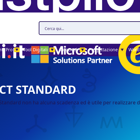
ti Pro
Tool Digitali
AutoDesk
Progettazione
Word
▼
▼
▼
▼
CT STANDARD
tandard non ha alcuna scadenza ed è utile per realizzare de