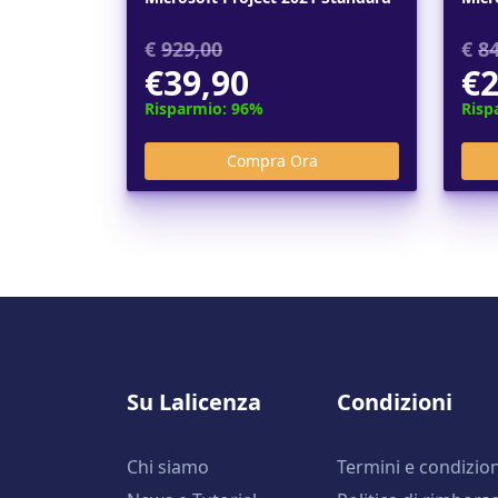
€
929,00
€
8
€39,90
€2
Risparmio: 96%
Risp
Su Lalicenza
Condizioni
Chi siamo
Termini e condizion