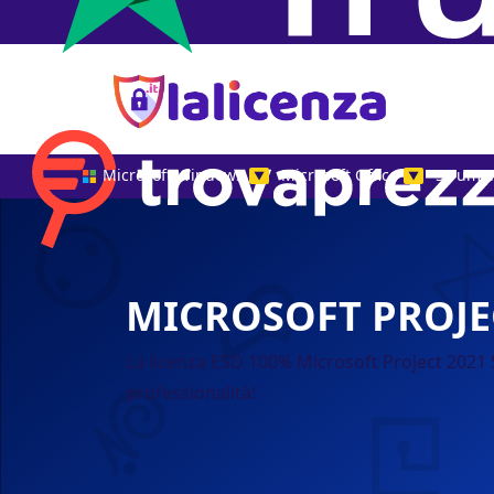
Microsoft Windows
Microsoft Office
Strumen
▼
▼
MICROSOFT PROJE
La licenza ESD 100% Microsoft Project 2021 S
professionalità!