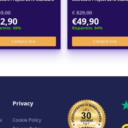
49,00
€
829,00
2,90
€49,90
armio: 98%
Risparmio: 94%
Privacy
i
Cookie Policy