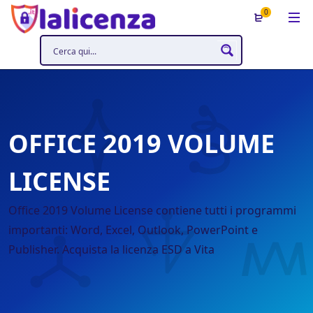
0
OFFICE 2019 VOLUME
LICENSE
Office 2019 Volume License contiene tutti i programmi
importanti: Word, Excel, Outlook, PowerPoint e
Publisher. Acquista la licenza ESD a Vita