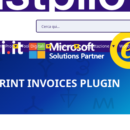
ti Pro
Tool Digitali
AutoDesk
Progettazione
Word
▼
▼
▼
▼
INT INVOICES PLUGIN