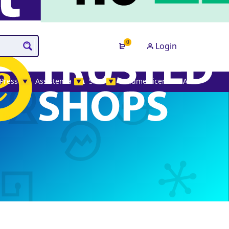
0
Login
Press
Assistenza
SMS
Volume License MAK
▼
▼
▼