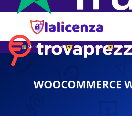
Microsoft Windows
Microsoft Office
Strumen
▼
▼
WOOCOMMERCE WI