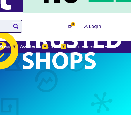
0
Login
Press
Assistenza
SMS
Volume License MAK
▼
▼
▼