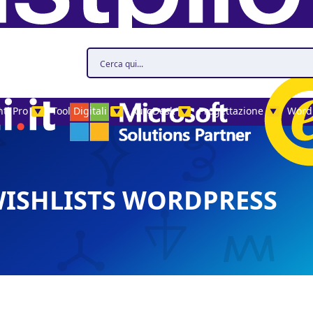
ti Pro
Tool Digitali
AutoDesk
Progettazione
Word
▼
▼
▼
▼
SHLISTS WORDPRESS