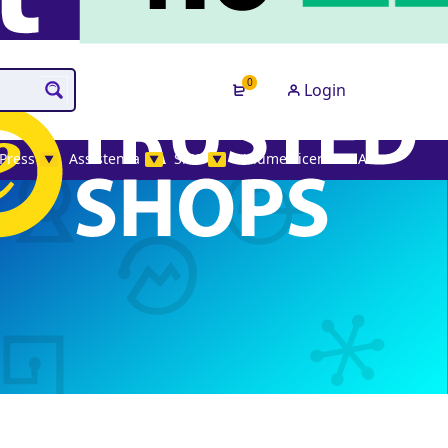
0
Login
Press
Assistenza
SMS
Volume License MAK
▼
▼
▼