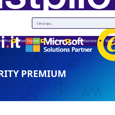
ti Pro
Tool Digitali
AutoDesk
Progettazione
Word
▼
▼
▼
▼
RITY PREMIUM