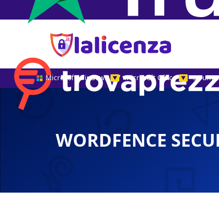
Microsoft Windows
Microsoft Office
Strumen
▼
▼
WORDFENCE SECU