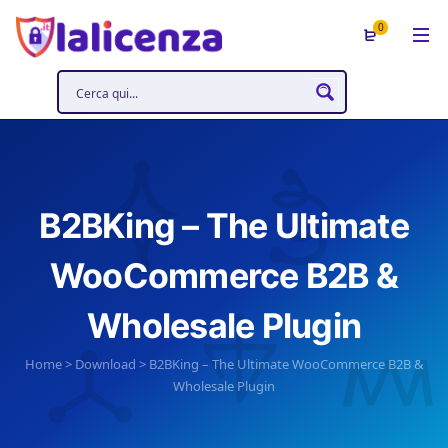
0
B2BKing – The Ultimate
WooCommerce B2B &
Wholesale Plugin
Home
>
Download
>
B2BKing – The Ultimate WooCommerce B2B &
Wholesale Plugin