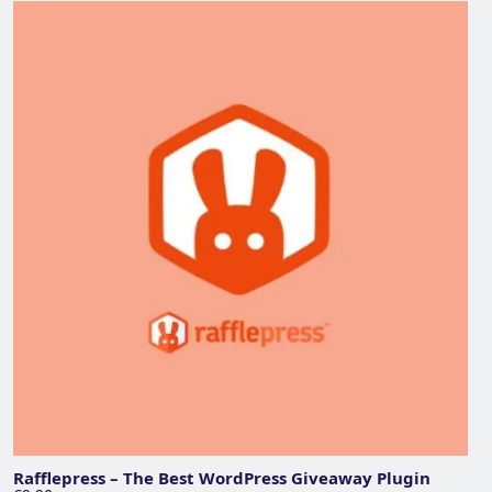
Rafflepress – The Best WordPress Giveaway Plugin