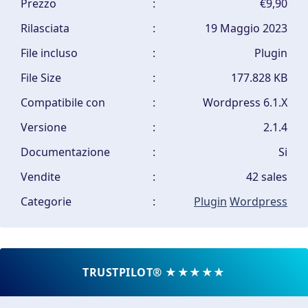
Prezzo
:
€9,90
Rilasciata
:
19 Maggio 2023
File incluso
:
Plugin
File Size
:
177.828 KB
Compatibile con
:
Wordpress 6.1.X
Versione
:
2.1.4
Documentazione
:
Si
Vendite
:
42 sales
Categorie
:
Plugin
Wordpress
TRUSTPILOT® ★★★★★