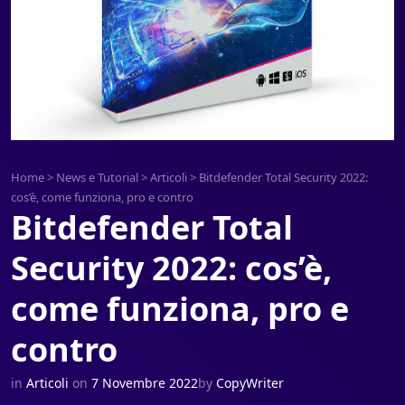
Home
>
News e Tutorial
>
Articoli
>
Bitdefender Total Security 2022:
cos’è, come funziona, pro e contro
Bitdefender Total
Security 2022: cos’è,
come funziona, pro e
contro
in
Articoli
on
7 Novembre 2022
by
CopyWriter