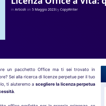
Licenza Office a Vita: 
in
Articoli
on
5 Maggio 2023
by
CopyWriter
zare un pacchetto Office ma ti sei trovato in
ore? Sei alla ricerca di licenze perpetue per il tuo
olo, ti aiuteremo a
scegliere la licenza perpetua
cessità
.
tto office perfetto per le proprie esigenze, se