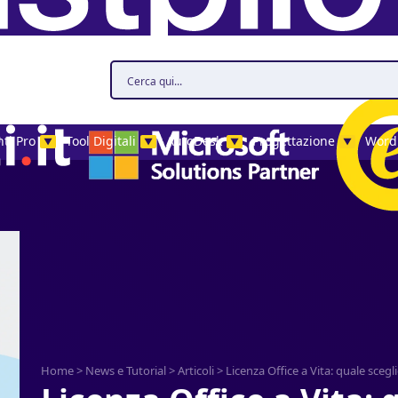
ti Pro
Tool Digitali
AutoDesk
Progettazione
Word
▼
▼
▼
▼
Home
>
News e Tutorial
>
Articoli
>
Licenza Office a Vita: quale scegl