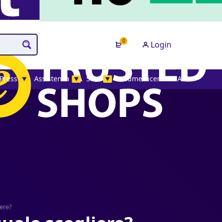
0
Login
Press
Assistenza
SMS
Volume License MAK
▼
▼
▼
iere?