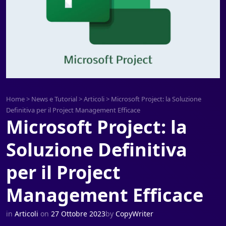
Home
>
News e Tutorial
>
Articoli
>
Microsoft Project: la Soluzione
Definitiva per il Project Management Efficace
Microsoft Project: la
Soluzione Definitiva
per il Project
Management Efficace
in
Articoli
on
27 Ottobre 2023
by
CopyWriter