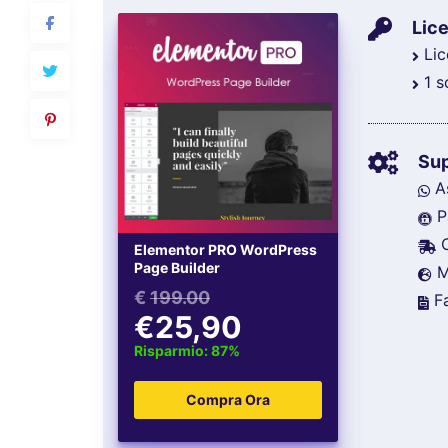
Lice
Lic
1 s
Su
As
P
C
Elementor PRO WordPress
Page Builder
Mu
€
199.00
Fa
€25,90
Risparmio: 87%