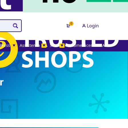
0
Login
Press
Assistenza
SMS
Volume License MAK
▼
▼
▼
r