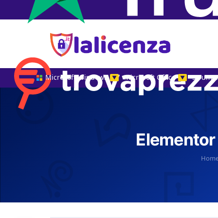
Microsoft Windows
Microsoft Office
Strumen
▼
▼
Elementor
Hom