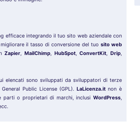
ng efficace integrando il tuo sito web aziendale con
 migliorare il tasso di conversione del tuo
sito web
on
Zapier
,
MailChimp
,
HubSpot
,
ConvertKit
,
Drip
,
ui elencati sono sviluppati da sviluppatori di terze
la General Public License (GPL).
LaLicenza.it
non è
e parti o proprietari di marchi, inclusi
WordPress
,
ecc.