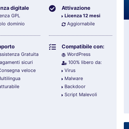
nza digitale
Attivazione
enza GPL
Licenza 12 mesi
olo dominio
Aggiornabile
pporto
Compatibile con:
sistenza Gratuita
WordPress
agamenti sicuri
100% libero da:
onsegna veloce
Virus
ltilingua
Malware
tturabile
Backdoor
Script Malevoli