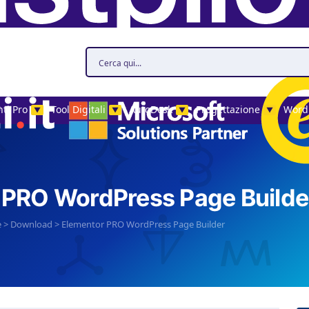
ti Pro
Tool Digitali
AutoDesk
Progettazione
Word
▼
▼
▼
▼
 PRO WordPress Page Builde
e
>
Download
>
Elementor PRO WordPress Page Builder